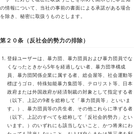
の情報について、当社の事前の書面による承諾がある場合
を除き、秘密に取扱うものとします。
第２０条（反社会的勢力の排除）
登録ユーザーは、暴力団、暴力団員および暴力団員でな
くなったときから5年を経過しない者、暴力団準構成
員、暴力団関係企業に属する者、総会屋等、社会運動等
標ぼうゴロ、特殊知能暴力集団等、テロリスト等、日本
政府または外国政府が経済制裁の対象として指定する者
（以下、上記の9者を総称して「暴力団員等」といいま
す。）、暴力団員等の共生者、その他これらに準ずる者
（以下、上記のすべてを総称して「反社会的勢力」とい
います。）のいずれにも該当しないこと、かつ将来にわ
たっても該当しないこと、および自らまたは第三者を利