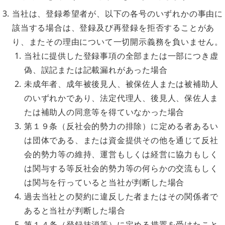
当社は、登録希望者が、以下の各号のいずれかの事由に
該当する場合は、登録及び再登録を拒否することがあ
り、またその理由について一切開示義務を負いません。
当社に提供した登録事項の全部または一部につき虚
偽、誤記または記載漏れがあった場合
未成年者、成年被後見人、被保佐人または被補助人
のいずれかであり、法定代理人、後見人、保佐人ま
たは補助人の同意等を得ていなかった場合
第１９条（反社会的勢力の排除）に定める者あるい
は団体である、または資金提供その他を通じて反社
会的勢力等の維持、運営もしくは経営に協力もしく
は関与する等反社会的勢力等の何らかの交流もしく
は関与を行っていると当社が判断した場合
過去当社との契約に違反した者またはその関係者で
あると当社が判断した場合
第１４条（登録抹消等）に定める措置を受けたこと